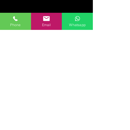
Phone
Email
Whatsapp
Uwe Brandt
Tierbachstraße 6
66125 Saarbrücken
0176 31330203
UweBrandtPiano@me.com