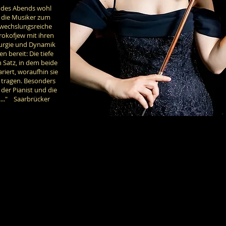
 des Abends wohl
n die Musiker zum
wechslungsreiche
Prokofjew mit ihren
aturgie und Dynamik
en bereit: Die tiefe
n Satz, in dem beide
riert, woraufhin sie
e tragen. Besonders
 der Pianist und die
....." Saarbrücker