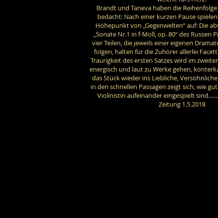
Brandt und Taneva haben die Reihenfolge
bedacht: Nach einer kurzen Pause spiele
Höhepunkt von „Gegenwelten“ auf: Die ab
„Sonate Nr.1 in f-Moll, op. 80“ des Russen 
vier Teilen, die jeweils einer eigenen Dram
folgen, halten für die Zuhörer allerlei Facett
Traurigkeit des ersten Satzes wird im zweite
energisch und laut zu Werke gehen, konterka
das Stück wieder ins Liebliche, Versöhnlich
in den schnellen Passagen zeigt sich, wie gut
Violinistin aufeinander eingespielt sind.....
Zeitung 1.5.2018