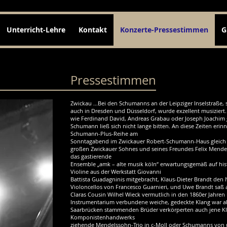
Unterricht-Lehre
Kontakt
Konzerte-Pressestimmen
G
Pressestimmen
Zwickau ...Bei den Schumanns an der Leipziger Inselstraße,
auch in Dresden und Düsseldorf, wurde exzellent musiziert
wie Ferdinand David, Andreas Grabau oder Joseph Joachim 
Schumann ließ sich nicht lange bitten. An diese Zeiten erin
Schumann-Plus-Reihe am
Sonntagabend im Zwickauer Robert-Schumann-Haus gleich in
großen Zwickauer Sohnes und seines Freundes Felix Mendel
das gastierende
Ensemble „amk – alte musik köln“ erwartungsgemäß auf hist
Violine aus der Werkstatt Giovanni
Battista Guadagninis mitgebracht, Klaus-Dieter Brandt den
Violoncellos von Francesco Guarnieri, und Uwe Brandt sa
Claras Cousin Wilhel Wieck vermutlich in den 1860er Jahre
Instrumentarium verbundene weiche, gedeckte Klang war ab
Saarbrücken stammenden Brüder verkörperten auch jene Klas
Komponistenhandwerks
ziehende Mendelssohn-Trio in c-Moll oder Schumanns von