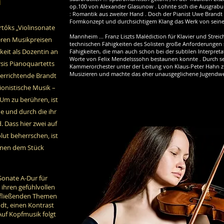
"
op.100 von Alexander Glasunow . Lohnte sich die Ausgrabun
: Romantik aus zweiter Hand . Doch der Pianist Uwe Brandt 
Formkonzept und durchsichtigem Klang das Werk von seiner
artóks „Violinsonate
Mannheim ... Franz Liszts Malédiction für Klavier und Streich
reren Musikpreisen
technischen Fähigkeiten des Solisten große Anforderungen s
keit als Dozentin an
Fähigkeiten, die man auch schon bei der subtilen Interpret
Worte von Felix Mendelsssohn bestaunen konnte . Durch sein 
rsis Pianoquartetts
Kammerorchester unter der Leitung von Klaus-Peter Hahn 
Musizieren und machte das eher unausgeglichene Jugendwe
terrichtende Brandt
ionistische Musik –
Um zu berühren, ist
e und durch die ihr
 Dass hier zwei auf
lut beherrschen, ist
einen dem Stück
Sonate A-Dur für
 ihren gefühlvollen
rfließenden Themen
dt, einen Kontrast
uf Kopfmusik folgt