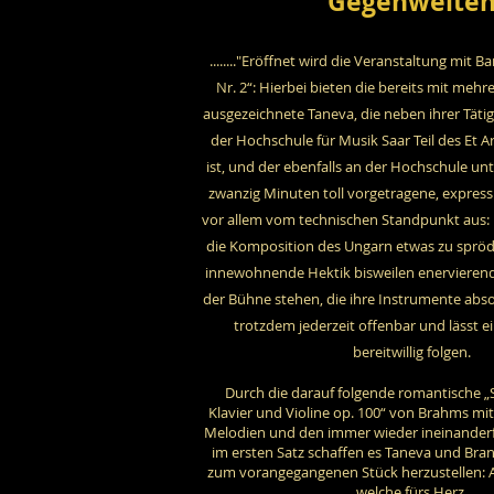
"Gegenwelten
........"Eröffnet wird die Veranstaltung mit B
Nr. 2“: Hierbei bieten die bereits mit meh
ausgezeichnete Taneva, die neben ihrer Tätig
der Hochschule für Musik Saar Teil des Et A
ist, und der ebenfalls an der Hochschule un
zwanzig Minuten toll vorgetragene, express
vor allem vom technischen Standpunkt aus: 
die Komposition des Ungarn etwas zu spröd
innewohnende Hektik bisweilen enervierend.
der Bühne stehen, die ihre Instrumente abso
trotzdem jederzeit offenbar und lässt 
bereitwillig folgen.
Durch die darauf folgende romantische „
Klavier und Violine op. 100“ von Brahms mit
Melodien und den immer wieder ineinande
im ersten Satz schaffen es Taneva und Bran
zum vorangegangenen Stück herzustellen: A
welche fürs Herz.