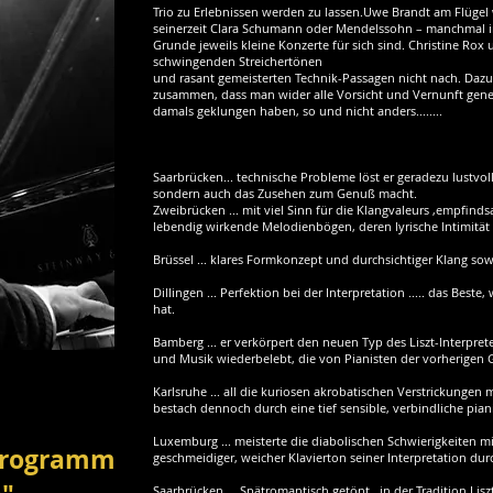
Trio zu Erlebnissen werden zu lassen.Uwe Brandt am Flügel 
seinerzeit Clara Schumann oder Mendelssohn – manchmal i
Grunde jeweils kleine Konzerte für sich sind. Christine Rox
schwingenden Streichertönen
und rasant gemeisterten Technik-Passagen nicht nach. Dazu 
zusammen, dass man wider alle Vorsicht und Vernunft genei
damals geklungen haben, so und nicht anders........
Saarbrücken... technische Probleme löst er geradezu lustvoll,
sondern auch das Zusehen zum Genuß macht.
Zweibrücken ... mit viel Sinn für die Klangvaleurs ,empfind
lebendig wirkende Melodienbögen, deren lyrische lntimität 
Brüssel ... klares Formkonzept und durchsichtiger Klang s
Dillingen ... Perfektion bei der Interpretation ..... das Best
hat.
Bamberg ... er verkörpert den neuen Typ des Liszt-lnterpret
und Musik wiederbelebt, die von Pianisten der vorherigen
Karlsruhe ... all die kuriosen akrobatischen Verstrickungen 
bestach dennoch durch eine tief sensible, verbindliche piani
Luxemburg ... meisterte die diabolischen Schwierigkeiten m
Programm
geschmeidiger, weicher Klavierton seiner Interpretation du
Saarbrücken ... Spätromantisch getönt , in der Tradition Lis