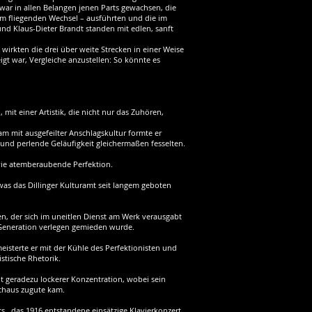
war in allen Belangen jenen Parts gewachsen, die
m fliegenden Wechsel – ausführten und die im
 und Klaus-Dieter Brandt standen mit edlen, sanft
wirkten die drei über weite Strecken in einer Weise
gt war, Vergleiche anzustellen: So könnte es
 mit einer Artistik, die nicht nur das Zuhören,
sam mit ausgefeilter Anschlagskultur formte er
und perlende Geläufigkeit gleichermaßen fesselten.
owie atemberaubende Perfektion.
e, was das Dillinger Kulturamt seit langem geboten
en, der sich im uneitlen Dienst am Werk verausgabt
 Generation verlegen gemieden wurde.
meisterte er mit der Kühle des Perfektionisten und
stische Rhetorik.
it geradezu lockerer Konzentration, wobei sein
rchaus zugute kam.
zts , das 1916 entstandene einsätzige Klavierkonzert