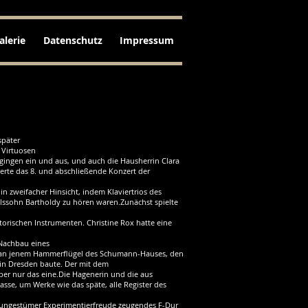
alerie
Datenschutz
Impressum
 später
. Virtuosen
gingen ein und aus, und auch die Hausherrin Clara
nerte das 8. und abschließende Konzert der
 zweifacher Hinsicht, indem Klaviertrios des
ssohn Bartholdy zu hören waren.Zunächst spielte
orischen Instrumenten. Christine Rox hatte eine
 Nachbau eines
ß an jenem Hammerflügel des Schumann-Hauses, den
n in Dresden baute. Der mit dem
er nur das eine.Die Hagenerin und die aus
se, um Werke wie das späte, alle Register des
 ungestümer Experimentierfreude zeugendes F-Dur