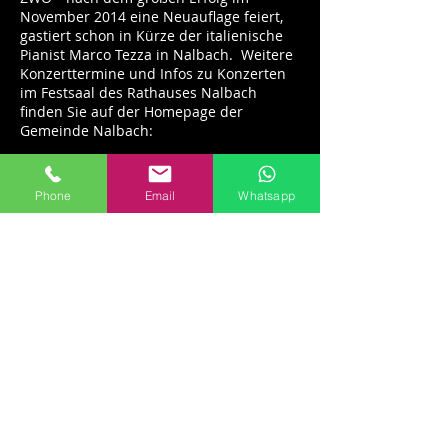
November 2014 eine Neuauflage feiert,
gastiert schon in Kürze der italienische
Pianist Marco Tezza in Nalbach. Weitere
Konzerttermine und Infos zu Konzerten
im Festsaal des Rathauses Nalbach
finden Sie auf der Homepage der
Gemeinde Nalbach:
Phone
Email
Whatsapp
Marco Tezza - Klavierabend
im Festsaal des Rathauses Nalbach
29.3.2015 - 19:00 Uhr