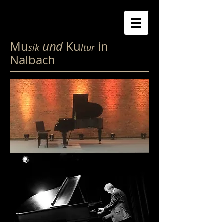
Mu
und
Ku
in
sik
ltur
Nalbach