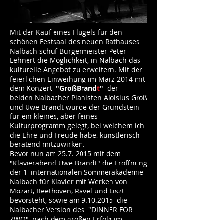
Mit der Kauf eines Flügels für den
schönen Festsaal des neuen Rathauses
Nalbach schuf Bürgermeister Peter
Lehnert die Möglichkeit, in Nalbach das
kulturelle Angebot zu erweitern. Mit der
feierlichen Einweihung im März 2014 mit
dem Konzert
"GroßBrand
t
"
der
beiden Nalbacher Pianisten Aloisius Groß
und Uwe Brandt wurde der Grundstein
für ein kleines, aber feines
Kulturprogramm gelegt, bei welchem ich
die Ehre und Freude habe, künstlerisch
beratend mitzuwirken.
Bevor nun am 25.7. 2015 mit dem
"Klavierabend Uwe Brandt" die Eröffnung
der 1. internationalen Sommerakademie
Nalbach für Klavier mit Werken von
Mozart, Beethoven, Ravel und Liszt
bevorsteht, sowie am 9.10.2015 die
Nalbacher Version des "DINNER FOR
ZWO" nach dem großen Erfolg im